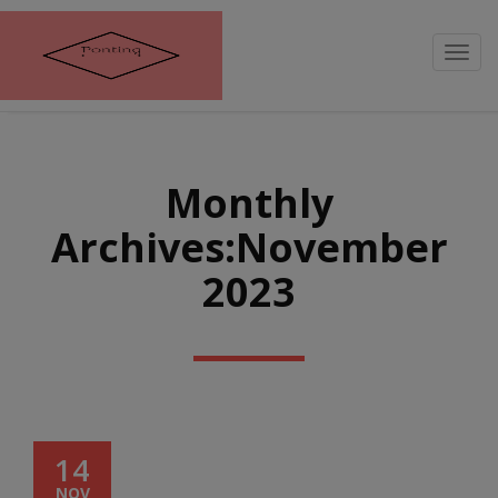
Toggl
navig
Monthly
Archives:November
2023
14
NOV