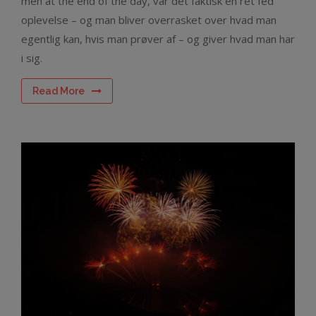
men at the end of the day, var det faktisk en ret fed
oplevelse – og man bliver overrasket over hvad man
egentlig kan, hvis man prøver af – og giver hvad man har
i sig.
Read More