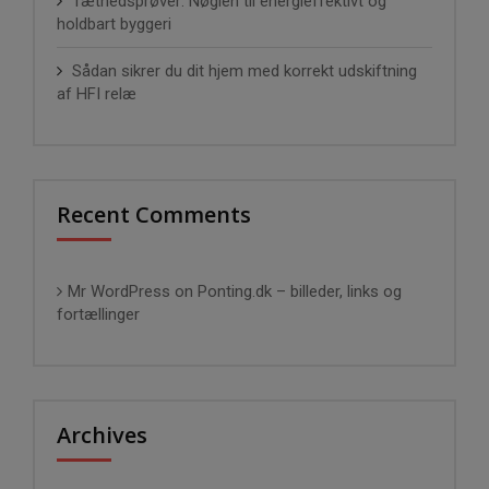
Tæthedsprøver: Nøglen til energieffektivt og
holdbart byggeri
Sådan sikrer du dit hjem med korrekt udskiftning
af HFI relæ
Recent Comments
Mr WordPress
on
Ponting.dk – billeder, links og
fortællinger
Archives