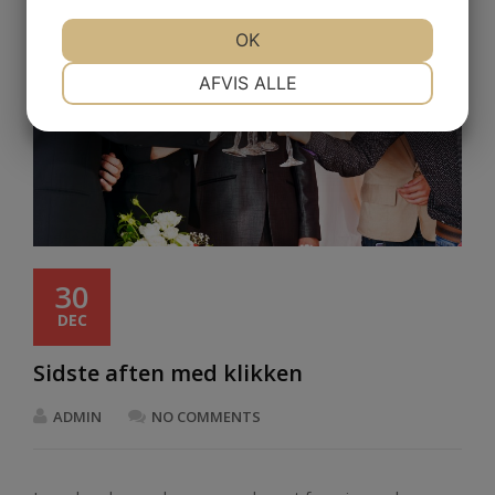
OK
NØDVENDIGE
PRÆFERENCER
AFVIS ALLE
MARKETING
STATISTIK
30
DEC
Sidste aften med klikken
ADMIN
NO COMMENTS