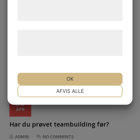
tjenester. Ved at klikke på 'OK' giver du
samtykke til disse formål.
Læs mere om vores brug af cookies og
behandling af persondata på vores
hjemmeside.
OK
NØDVENDIGE
PRÆFERENCER
AFVIS ALLE
30
APR
MARKETING
STATISTIK
Har du prøvet teambuilding før?
ADMIN
NO COMMENTS