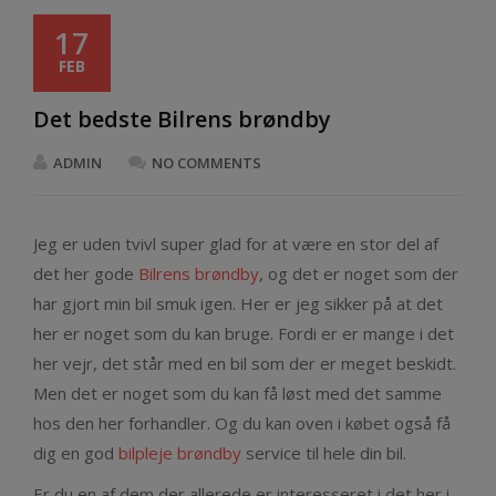
17
FEB
Det bedste Bilrens brøndby
ADMIN
NO COMMENTS
Jeg er uden tvivl super glad for at være en stor del af
det her gode
Bilrens brøndby
, og det er noget som der
har gjort min bil smuk igen. Her er jeg sikker på at det
her er noget som du kan bruge. Fordi er er mange i det
her vejr, det står med en bil som der er meget beskidt.
Men det er noget som du kan få løst med det samme
hos den her forhandler. Og du kan oven i købet også få
dig en god
bilpleje brøndby
service til hele din bil.
Er du en af dem der allerede er interesseret i det her i